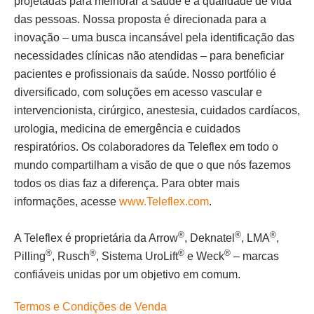
projetadas para melhorar a saúde e a qualidade de vida
das pessoas. Nossa proposta é direcionada para a
inovação – uma busca incansável pela identificação das
necessidades clínicas não atendidas – para beneficiar
pacientes e profissionais da saúde. Nosso portfólio é
diversificado, com soluções em acesso vascular e
intervencionista, cirúrgico, anestesia, cuidados cardíacos,
urologia, medicina de emergência e cuidados
respiratórios. Os colaboradores da Teleflex em todo o
mundo compartilham a visão de que o que nós fazemos
todos os dias faz a diferença. Para obter mais
informações, acesse
www.Teleflex.com
.
®
®
®
A Teleflex é proprietária da Arrow
, Deknatel
, LMA
,
®
®
®
®
Pilling
, Rusch
, Sistema UroLift
e Weck
– marcas
confiáveis unidas por um objetivo em comum.
Termos e Condições de Venda